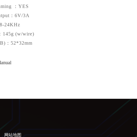
mming ：YES
tput：6V/3A
-24KHz
：145g (w/wire)
CB)：52*32mm
anual
网站地图