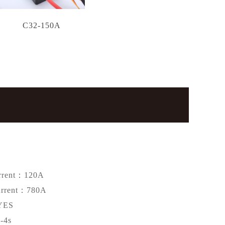
C32-150A
rrent：120A
urrent：780A
YES
-4s