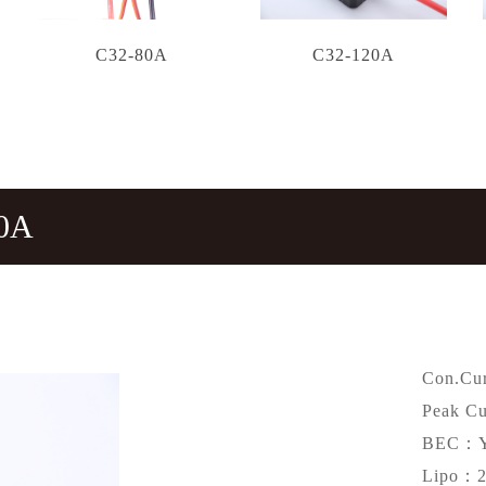
C32-80A
C32-120A
0A
Con.Cu
Peak C
BEC：
Lipo：2